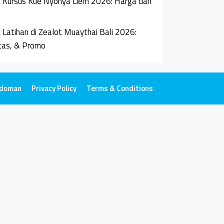
 Kursus Kue Nyonya Liem 2026: Harga dan
s
 Latihan di Zealot Muaythai Bali 2026:
itas, & Promo
doman
Privacy Policy
Terms & Conditions