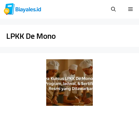
Langsung
Me
ke
isi
LPKK De Mono