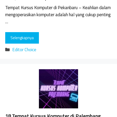
Tempat Kursus Komputer di Pekanbaru – Keahlian dalam
mengoperasikan komputer adalah hal yang cukup penting
…
Selengkapnya
Kategori
Editor Choice
18 Tempat Kursus Komputer di Palembang