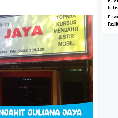
Biaya
Kela
Biaya
Fasil