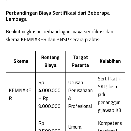
Perbandingan Biaya Sertifikasi dari Beberapa
Lembaga
Berikut ringkasan perbandingan biaya sertifikasi dari
skema KEMNAKER dan BNSP secara praktis:
Rentang
Target
Skema
Kelebihan
Biaya
Peserta
Sertifikat +
Rp
Utusan
SKP, bisa
KEMNAKE
4.000.000
Perusahaan
jadi
R
– Rp
&
penanggun
9.000.000
Profesional
g jawab K3
Rp
Kompetens
Umum,