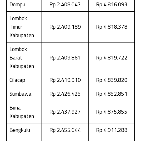
Dompu
Rp 2.408.047
Rp 4.816.093
Lombok
Timur
Rp 2.409.189
Rp 4.818.378
Kabupaten
Lombok
Barat
Rp 2.409.861
Rp 4.819.722
Kabupaten
Cilacap
Rp 2.419.910
Rp 4.839.820
Sumbawa
Rp 2.426.425
Rp 4.852.851
Bima
Rp 2.437.927
Rp 4.875.855
Kabupaten
Bengkulu
Rp 2.455.644
Rp 4.911.288