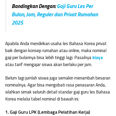
Bandingkan Dengan:
Gaji Guru Les Per
Bulan, Jam, Reguler dan Privat Rumahan
2025
Apabila Anda mendirikan usaha les Bahasa Korea privat
baik dengan konsep rumahan atau online, maka nominal
gaji per bulannya bisa lebih tinggi lagi. Pasalnya
biaya
atau tarif mengajar siswa akan berlaku per jam.
Belum lagi jumlah siswa juga semakin menambah besaran
nominalnya. Agar bisa mengobati rasa penasaran Anda,
silahkan simak seluruh detail standar gaji guru les Bahasa
Korea melalui tabel nominal di bawah ini.
1. Gaji Guru LPK (Lembaga Pelatihan Kerja)