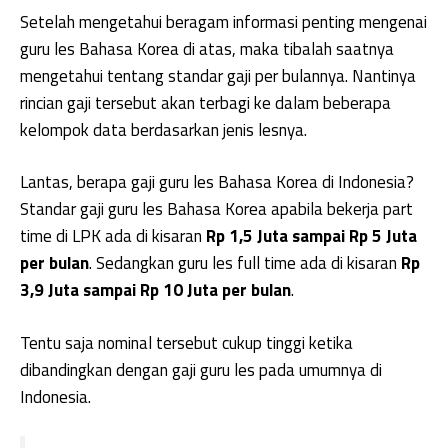
Setelah mengetahui beragam informasi penting mengenai
guru les Bahasa Korea di atas, maka tibalah saatnya
mengetahui tentang standar gaji per bulannya. Nantinya
rincian gaji tersebut akan terbagi ke dalam beberapa
kelompok data berdasarkan jenis lesnya.
Lantas, berapa gaji guru les Bahasa Korea di Indonesia?
Standar gaji guru les Bahasa Korea apabila bekerja part
time di LPK ada di kisaran
Rp 1,5 Juta sampai Rp 5 Juta
per bulan
. Sedangkan guru les full time ada di kisaran
Rp
3,9 Juta sampai Rp 10 Juta per bulan
.
Tentu saja nominal tersebut cukup tinggi ketika
dibandingkan dengan gaji guru les pada umumnya di
Indonesia.