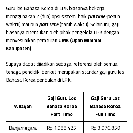
Guru les Bahasa Korea di LPK biasanya bekerja
menggunakan 2 (dua) opsi sistem, baik
full time
(penuh
waktu) maupun
part time
(paruh waktu). Selain itu, gaji
biasanya ditentukan oleh pihak pengelola LPK dengan
menyesuaikan peraturan
UMK (Upah Minimal
Kabupaten)
.
Supaya dapat dijadikan sebagai referensi oleh semua
tenaga pendidik, berikut merupakan standar gaji guru les
Bahasa Korea per bulan di LPK.
Gaji Guru Les
Gaji Guru Les
Wilayah
Bahasa Korea
Bahasa Korea
Part Time
Full Time
Banjarnegara
Rp 1.988.425
Rp 3.976.850