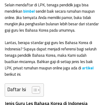
Selain mendaftar di LPK, tenaga pendidik juga bisa
mendirikan
bimbel
sendiri baik secara rumahan maupun
online. Jika ternyata Anda memiliki pamor, buka tidak
mungkin jika penghasilan bulanan lebih besar dari standar
gaji guru les Bahasa Korea pada umumnya.
Lantas, berapa standar gaji guru les Bahasa Korea di
Indonesia? Supaya dapat menjadi referensi bagi seluruh
tenaga pendidik Bahasa Korea, maka Kami sudah
buatkan rinciannya. Bahkan gaji di setiap jenis les baik
LPK, privat rumahan maupun online juga ada di
artikel
berikut ini.
Daftar Isi
Jenis Guru Les Bahasa Korea di Indonesia