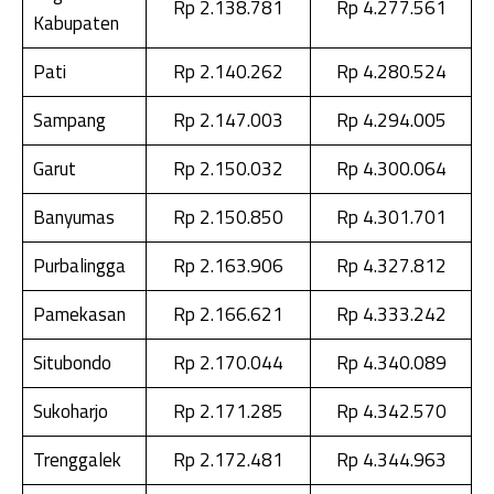
Rp 2.138.781
Rp 4.277.561
Kabupaten
Pati
Rp 2.140.262
Rp 4.280.524
Sampang
Rp 2.147.003
Rp 4.294.005
Garut
Rp 2.150.032
Rp 4.300.064
Banyumas
Rp 2.150.850
Rp 4.301.701
Purbalingga
Rp 2.163.906
Rp 4.327.812
Pamekasan
Rp 2.166.621
Rp 4.333.242
Situbondo
Rp 2.170.044
Rp 4.340.089
Sukoharjo
Rp 2.171.285
Rp 4.342.570
Trenggalek
Rp 2.172.481
Rp 4.344.963