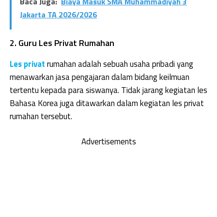
Baca Juga:
Biaya Masuk SMA Muhammadiyah 3
Jakarta TA 2026/2026
2. Guru Les Privat Rumahan
Les privat
rumahan adalah sebuah usaha pribadi yang
menawarkan jasa pengajaran dalam bidang keilmuan
tertentu kepada para siswanya. Tidak jarang kegiatan les
Bahasa Korea juga ditawarkan dalam kegiatan les privat
rumahan tersebut.
Advertisements