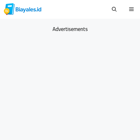
Langsung
Me
ke
isi
Advertisements