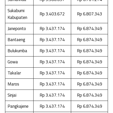
Sukabumi
Rp 3.403.672
Rp 6.807.343
Kabupaten
Janeponto
Rp 3.437.174
Rp 6.874.349
Bantaeng
Rp 3.437.174
Rp 6.874.349
Bulukumba
Rp 3.437.174
Rp 6.874.349
Gowa
Rp 3.437.174
Rp 6.874.349
Takalar
Rp 3.437.174
Rp 6.874.349
Maros
Rp 3.437.174
Rp 6.874.349
Sinjai
Rp 3.437.174
Rp 6.874.349
Pangkajene
Rp 3.437.174
Rp 6.874.349