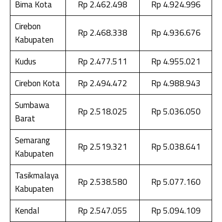
Bima Kota
Rp 2.462.498
Rp 4.924.996
Cirebon
Rp 2.468.338
Rp 4.936.676
Kabupaten
Kudus
Rp 2.477.511
Rp 4.955.021
Cirebon Kota
Rp 2.494.472
Rp 4.988.943
Sumbawa
Rp 2.518.025
Rp 5.036.050
Barat
Semarang
Rp 2.519.321
Rp 5.038.641
Kabupaten
Tasikmalaya
Rp 2.538.580
Rp 5.077.160
Kabupaten
Kendal
Rp 2.547.055
Rp 5.094.109