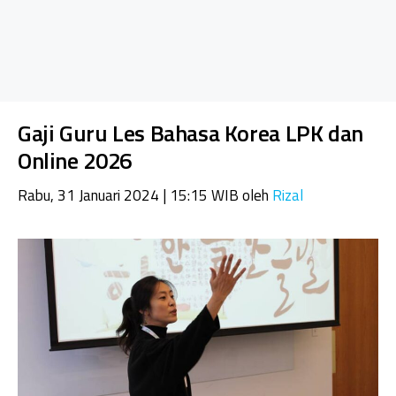
Gaji Guru Les Bahasa Korea LPK dan
Online 2026
Rabu, 31 Januari 2024 | 15:15 WIB
oleh
Rizal