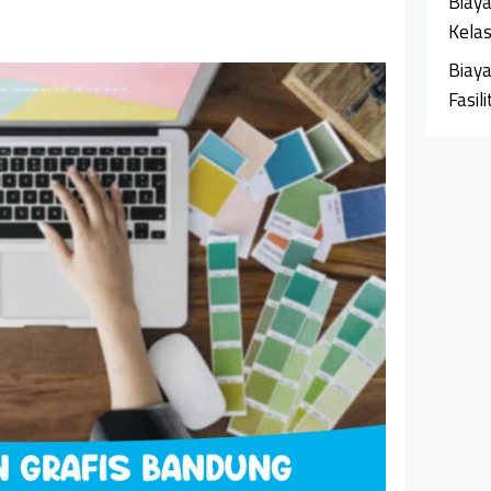
Biaya
Kela
Biaya
Fasil