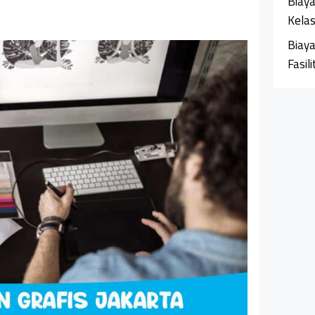
Biaya
Kela
Biaya
Fasil